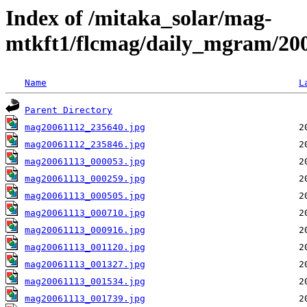
Index of /mitaka_solar/mag-
mtkft1/flcmag/daily_mgram/20
Name
L
Parent Directory
mag20061112_235640.jpg
mag20061112_235846.jpg
mag20061113_000053.jpg
mag20061113_000259.jpg
mag20061113_000505.jpg
mag20061113_000710.jpg
mag20061113_000916.jpg
mag20061113_001120.jpg
mag20061113_001327.jpg
mag20061113_001534.jpg
mag20061113_001739.jpg