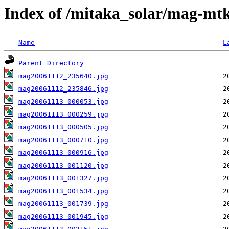
Index of /mitaka_solar/mag-mt
Name
L
Parent Directory
mag20061112_235640.jpg
mag20061112_235846.jpg
mag20061113_000053.jpg
mag20061113_000259.jpg
mag20061113_000505.jpg
mag20061113_000710.jpg
mag20061113_000916.jpg
mag20061113_001120.jpg
mag20061113_001327.jpg
mag20061113_001534.jpg
mag20061113_001739.jpg
mag20061113_001945.jpg