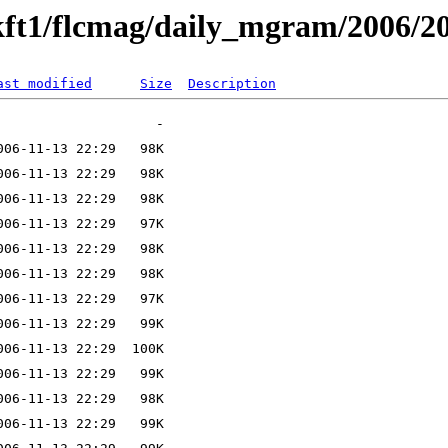
kft1/flcmag/daily_mgram/2006/2
ast modified
Size
Description