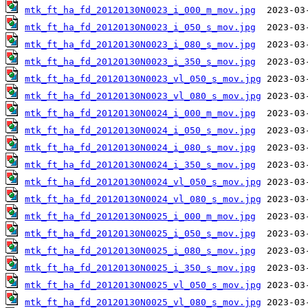
mtk_ft_ha_fd_20120130N0023_i_000_m_mov.jpg
mtk_ft_ha_fd_20120130N0023_i_050_s_mov.jpg
mtk_ft_ha_fd_20120130N0023_i_080_s_mov.jpg
mtk_ft_ha_fd_20120130N0023_i_350_s_mov.jpg
mtk_ft_ha_fd_20120130N0023_vl_050_s_mov.jpg
mtk_ft_ha_fd_20120130N0023_vl_080_s_mov.jpg
mtk_ft_ha_fd_20120130N0024_i_000_m_mov.jpg
mtk_ft_ha_fd_20120130N0024_i_050_s_mov.jpg
mtk_ft_ha_fd_20120130N0024_i_080_s_mov.jpg
mtk_ft_ha_fd_20120130N0024_i_350_s_mov.jpg
mtk_ft_ha_fd_20120130N0024_vl_050_s_mov.jpg
mtk_ft_ha_fd_20120130N0024_vl_080_s_mov.jpg
mtk_ft_ha_fd_20120130N0025_i_000_m_mov.jpg
mtk_ft_ha_fd_20120130N0025_i_050_s_mov.jpg
mtk_ft_ha_fd_20120130N0025_i_080_s_mov.jpg
mtk_ft_ha_fd_20120130N0025_i_350_s_mov.jpg
mtk_ft_ha_fd_20120130N0025_vl_050_s_mov.jpg
mtk_ft_ha_fd_20120130N0025_vl_080_s_mov.jpg