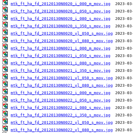
mtk_ft_ha_fd_20120130N0020_i_000_m_mov.jpg
mtk_ft_ha_fd_20120130N0020_i_050_s_mov.jpg
mtk_ft_ha_fd_20120130N0020_i_080_s_mov.jpg
mtk_ft_ha_fd_20120130N0020_i_350_s_mov.jpg
mtk_ft_ha_fd_20120130N0020_vl_050_s_mov.jpg
mtk_ft_ha_fd_20120130N0020_vl_080_s_mov.jpg
mtk_ft_ha_fd_20120130N0021_i_000_m_mov.jpg
mtk_ft_ha_fd_20120130N0021_i_050_s_mov.jpg
mtk_ft_ha_fd_20120130N0021_i_080_s_mov.jpg
mtk_ft_ha_fd_20120130N0021_i_350_s_mov.jpg
mtk_ft_ha_fd_20120130N0021_vl_050_s_mov.jpg
mtk_ft_ha_fd_20120130N0021_vl_080_s_mov.jpg
mtk_ft_ha_fd_20120130N0022_i_000_m_mov.jpg
mtk_ft_ha_fd_20120130N0022_i_050_s_mov.jpg
mtk_ft_ha_fd_20120130N0022_i_080_s_mov.jpg
mtk_ft_ha_fd_20120130N0022_i_350_s_mov.jpg
mtk_ft_ha_fd_20120130N0022_vl_050_s_mov.jpg
mtk_ft_ha_fd_20120130N0022_vl_080_s_mov.jpg