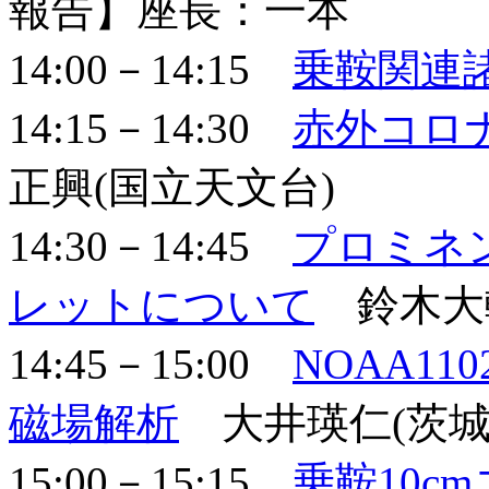
報告】座長：一本
14:00－14:15
乗鞍関連
14:15－14:30
赤外コロナ
正興(国立天文台)
14:30－14:45
プロミネン
レットについて
鈴木大輔
14:45－15:00
NOAA11
磁場解析
大井瑛仁(茨城
15:00－15:15
乗鞍10c