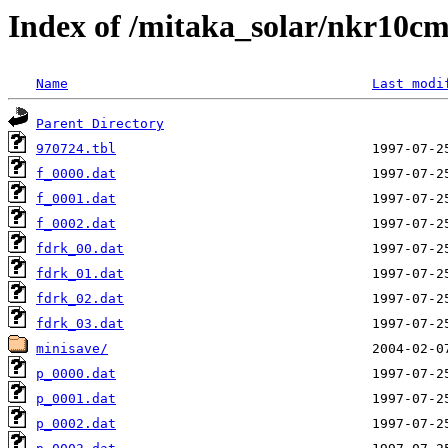
Index of /mitaka_solar/nkr10cm
Name
Last modi
Parent Directory
970724.tbl
f_0000.dat
f_0001.dat
f_0002.dat
fdrk_00.dat
fdrk_01.dat
fdrk_02.dat
fdrk_03.dat
minisave/
p_0000.dat
p_0001.dat
p_0002.dat