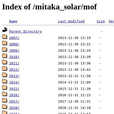
Index of /mitaka_solar/mof
Name
Last modified
Size
De
Parent Directory
2007/
2008/
2009/
2010/
2011/
2012/
2013/
2014/
2015/
2016/
2017/
2018/