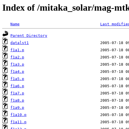
Index of /mitaka_solar/mag-mtk
Name
Last modifie
Parent Directory
datalst1
f1a1.p
f1a2.p
f1a3.p
f1a4.p
f1a5.p
f1a6.p
f1a7.p
f1a8.p
f1a9.p
f1a10.p
f1a11.p