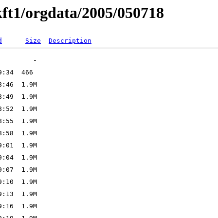
ft1/orgdata/2005/050718
d
Size
Description