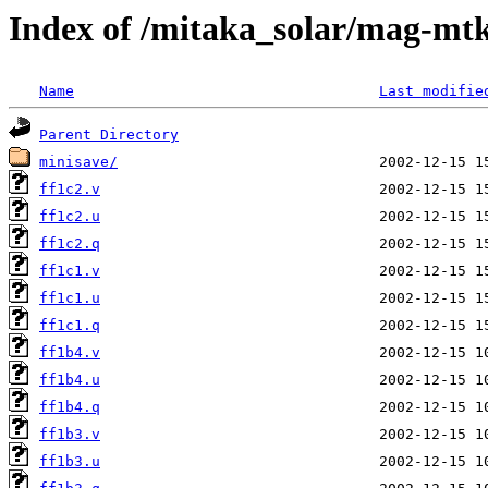
Index of /mitaka_solar/mag-mtk
Name
Last modifie
Parent Directory
minisave/
ff1c2.v
ff1c2.u
ff1c2.q
ff1c1.v
ff1c1.u
ff1c1.q
ff1b4.v
ff1b4.u
ff1b4.q
ff1b3.v
ff1b3.u