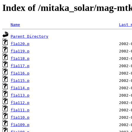
Index of /mitaka_solar/mag-mtk
Name
Last 
Parent Directory
f1a120.p
f1a119.p
f1a118.p
f1a117.p
f1a116.p
f1a115.p
f1a114.p
f1a113.p
f1a112.p
f1a111.p
f1a110.p
f1a109.p