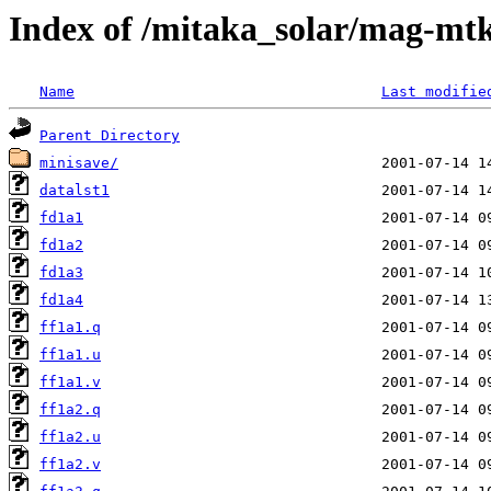
Index of /mitaka_solar/mag-mtk
Name
Last modifie
Parent Directory
minisave/
datalst1
fd1a1
fd1a2
fd1a3
fd1a4
ff1a1.q
ff1a1.u
ff1a1.v
ff1a2.q
ff1a2.u
ff1a2.v