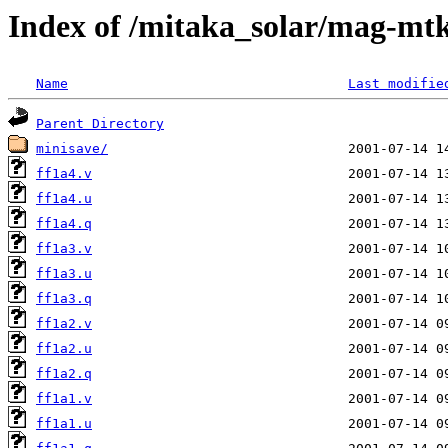
Index of /mitaka_solar/mag-mtk
Name
Last modifie
Parent Directory
minisave/
ff1a4.v
ff1a4.u
ff1a4.q
ff1a3.v
ff1a3.u
ff1a3.q
ff1a2.v
ff1a2.u
ff1a2.q
ff1a1.v
ff1a1.u