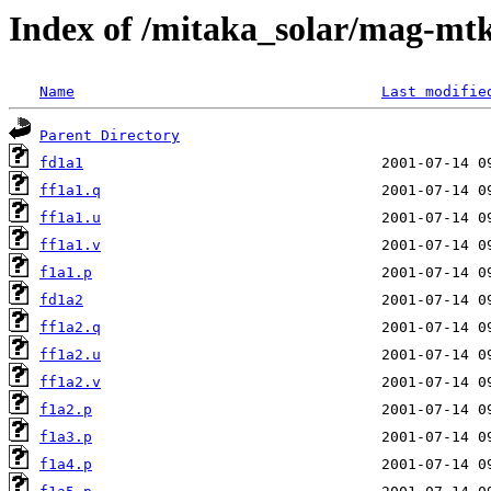
Index of /mitaka_solar/mag-mtk
Name
Last modifie
Parent Directory
fd1a1
ff1a1.q
ff1a1.u
ff1a1.v
f1a1.p
fd1a2
ff1a2.q
ff1a2.u
ff1a2.v
f1a2.p
f1a3.p
f1a4.p