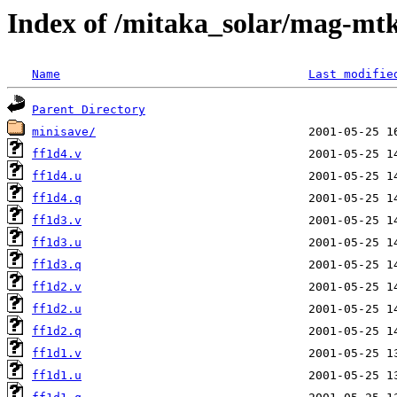
Index of /mitaka_solar/mag-mtk
Name
Last modifie
Parent Directory
minisave/
ff1d4.v
ff1d4.u
ff1d4.q
ff1d3.v
ff1d3.u
ff1d3.q
ff1d2.v
ff1d2.u
ff1d2.q
ff1d1.v
ff1d1.u