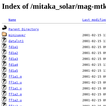
Index of /mitaka_solar/mag-mtk
Name
Last modifie
Parent Directory
minisave/
datalst1
fd1a1
fd1a2
fd1a3
fd1a4
fd1a5
ff1a1.q
ff1a1.u
ff1a1.v
ff1a2.q
ff1a2.u