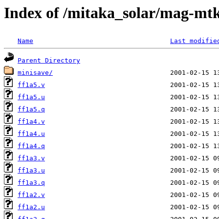
Index of /mitaka_solar/mag-mtk
Name
Last modifie
Parent Directory
minisave/
ff1a5.v
ff1a5.u
ff1a5.q
ff1a4.v
ff1a4.u
ff1a4.q
ff1a3.v
ff1a3.u
ff1a3.q
ff1a2.v
ff1a2.u