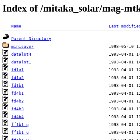
Index of /mitaka_solar/mag-mtk
Name
Last modifie
Parent Directory
minisave/
datalst4
datalst1
fd1a1
fd1a2
fd1b1
fd4b1
fd4b2
fd4b3
fd4b4
ff1b1.q
ff1b1.u