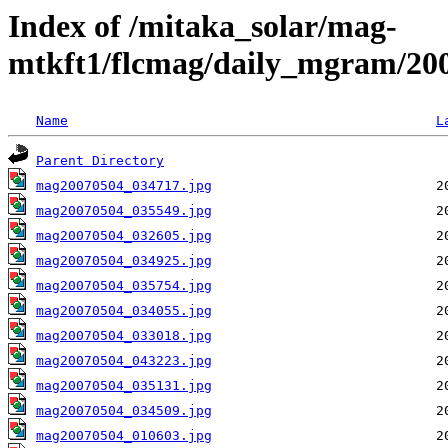
Index of /mitaka_solar/mag-
mtkft1/flcmag/daily_mgram/20
Name
L
Parent Directory
mag20070504_034717.jpg
mag20070504_035549.jpg
mag20070504_032605.jpg
mag20070504_034925.jpg
mag20070504_035754.jpg
mag20070504_034055.jpg
mag20070504_033018.jpg
mag20070504_043223.jpg
mag20070504_035131.jpg
mag20070504_034509.jpg
mag20070504_010603.jpg