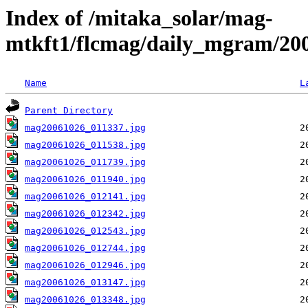
Index of /mitaka_solar/mag-
mtkft1/flcmag/daily_mgram/20
Name
L
Parent Directory
mag20061026_011337.jpg
mag20061026_011538.jpg
mag20061026_011739.jpg
mag20061026_011940.jpg
mag20061026_012141.jpg
mag20061026_012342.jpg
mag20061026_012543.jpg
mag20061026_012744.jpg
mag20061026_012946.jpg
mag20061026_013147.jpg
mag20061026_013348.jpg