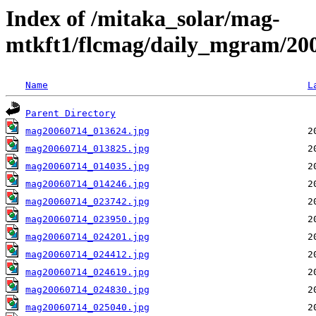
Index of /mitaka_solar/mag-
mtkft1/flcmag/daily_mgram/20
Name
L
Parent Directory
mag20060714_013624.jpg
mag20060714_013825.jpg
mag20060714_014035.jpg
mag20060714_014246.jpg
mag20060714_023742.jpg
mag20060714_023950.jpg
mag20060714_024201.jpg
mag20060714_024412.jpg
mag20060714_024619.jpg
mag20060714_024830.jpg
mag20060714_025040.jpg