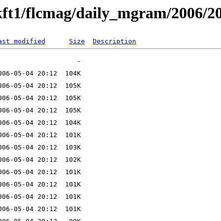
kft1/flcmag/daily_mgram/2006/2
ast modified
Size
Description