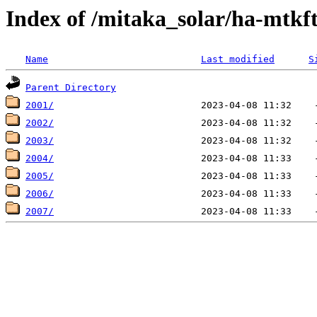
Index of /mitaka_solar/ha-mtkf
Name
Last modified
S
Parent Directory
2001/
2002/
2003/
2004/
2005/
2006/
2007/