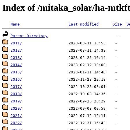
Index of /mitaka_solar/ha-mtkft
Name
Last modified
Size
D
Parent Directory
2011/
2012/
2013/
2014/
2015/
2016/
2017/
2018/
2019/
2020/
2021/
2022/