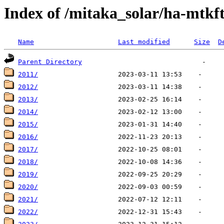
Index of /mitaka_solar/ha-mtkft
Name
Last modified
Size
D
Parent Directory
2011/
2012/
2013/
2014/
2015/
2016/
2017/
2018/
2019/
2020/
2021/
2022/