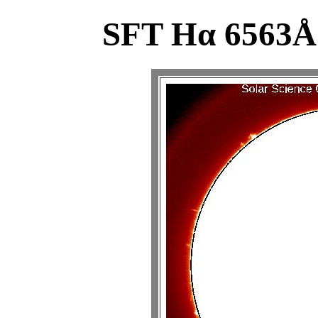
SFT Hα 6563Å