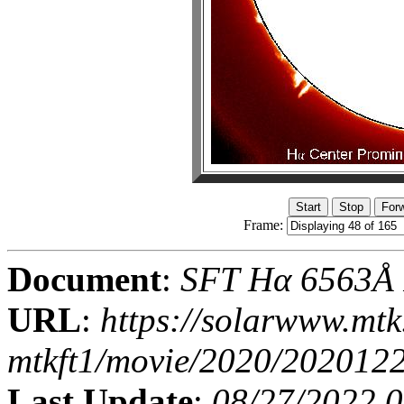
Frame:
Document
:
SFT Hα 6563Å I
URL
:
https://solarwww.mtk
mtkft1/movie/2020/202012
Last Update
:
08/27/2022 