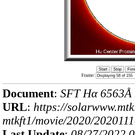
Frame:
Document
:
SFT Hα 6563Å I
URL
:
https://solarwww.mtk
mtkft1/movie/2020/2020111
Last Update
:
08/27/2022 