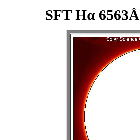
SFT Hα 6563Å