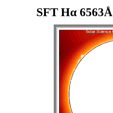
SFT Hα 6563Å