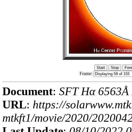
Frame:
Document
:
SFT Hα 6563Å I
URL
:
https://solarwww.mtk
mtkft1/movie/2020/202004
Last Update
:
08/10/2022 