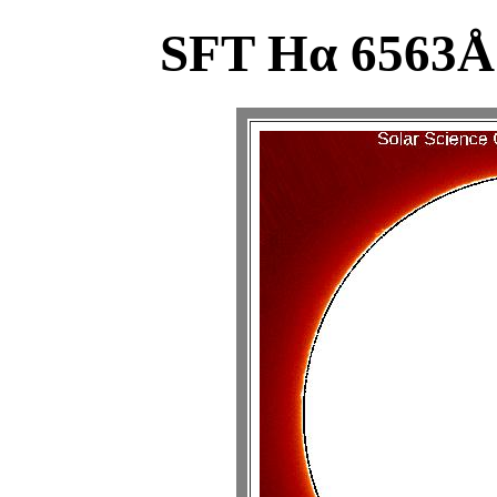
SFT Hα 6563Å