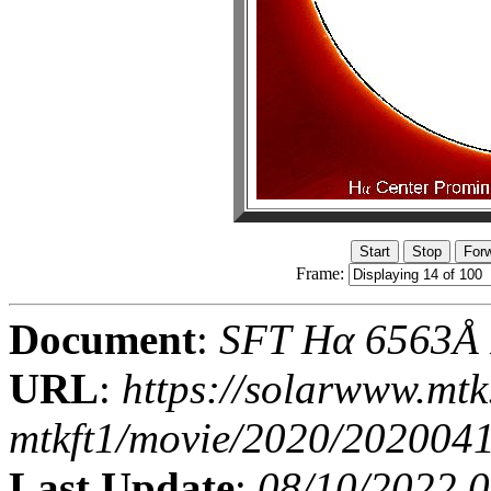
Frame:
Document
:
SFT Hα 6563Å I
URL
:
https://solarwww.mtk
mtkft1/movie/2020/202004
Last Update
:
08/10/2022 