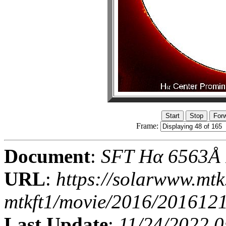
Frame:
Document
:
SFT Hα 6563Å I
URL
:
https://solarwww.mtk
mtkft1/movie/2016/201612
Last Update
:
11/24/2022 0