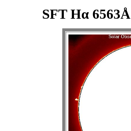
SFT Hα 6563Å