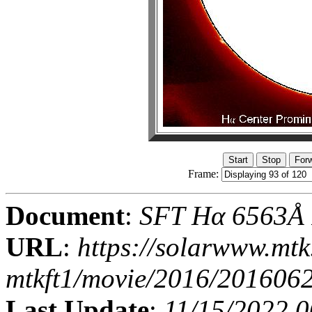
Frame:
Document
:
SFT Hα 6563Å I
URL
:
https://solarwww.mtk
mtkft1/movie/2016/201606
Last Update
:
11/15/2022 0