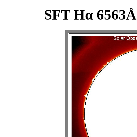
SFT Hα 6563Å