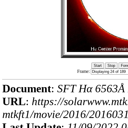
Frame:
Document
:
SFT Hα 6563Å I
URL
:
https://solarwww.mtk
mtkft1/movie/2016/201603
Last Update
:
11/09/2022 0