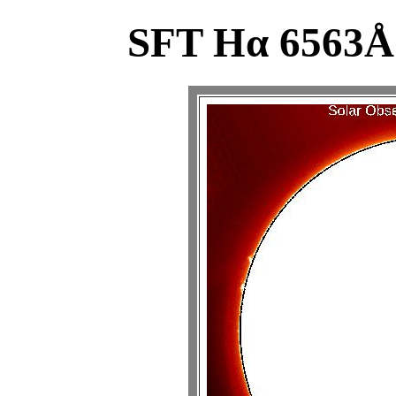
SFT Hα 6563Å