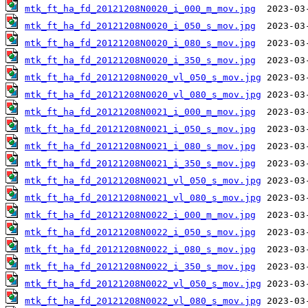
mtk_ft_ha_fd_20121208N0020_i_000_m_mov.jpg
mtk_ft_ha_fd_20121208N0020_i_050_s_mov.jpg
mtk_ft_ha_fd_20121208N0020_i_080_s_mov.jpg
mtk_ft_ha_fd_20121208N0020_i_350_s_mov.jpg
mtk_ft_ha_fd_20121208N0020_vl_050_s_mov.jpg
mtk_ft_ha_fd_20121208N0020_vl_080_s_mov.jpg
mtk_ft_ha_fd_20121208N0021_i_000_m_mov.jpg
mtk_ft_ha_fd_20121208N0021_i_050_s_mov.jpg
mtk_ft_ha_fd_20121208N0021_i_080_s_mov.jpg
mtk_ft_ha_fd_20121208N0021_i_350_s_mov.jpg
mtk_ft_ha_fd_20121208N0021_vl_050_s_mov.jpg
mtk_ft_ha_fd_20121208N0021_vl_080_s_mov.jpg
mtk_ft_ha_fd_20121208N0022_i_000_m_mov.jpg
mtk_ft_ha_fd_20121208N0022_i_050_s_mov.jpg
mtk_ft_ha_fd_20121208N0022_i_080_s_mov.jpg
mtk_ft_ha_fd_20121208N0022_i_350_s_mov.jpg
mtk_ft_ha_fd_20121208N0022_vl_050_s_mov.jpg
mtk_ft_ha_fd_20121208N0022_vl_080_s_mov.jpg