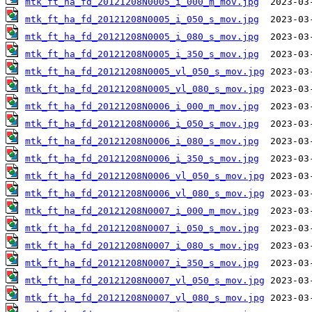
mtk_ft_ha_fd_20121208N0005_i_000_m_mov.jpg
mtk_ft_ha_fd_20121208N0005_i_050_s_mov.jpg
mtk_ft_ha_fd_20121208N0005_i_080_s_mov.jpg
mtk_ft_ha_fd_20121208N0005_i_350_s_mov.jpg
mtk_ft_ha_fd_20121208N0005_vl_050_s_mov.jpg
mtk_ft_ha_fd_20121208N0005_vl_080_s_mov.jpg
mtk_ft_ha_fd_20121208N0006_i_000_m_mov.jpg
mtk_ft_ha_fd_20121208N0006_i_050_s_mov.jpg
mtk_ft_ha_fd_20121208N0006_i_080_s_mov.jpg
mtk_ft_ha_fd_20121208N0006_i_350_s_mov.jpg
mtk_ft_ha_fd_20121208N0006_vl_050_s_mov.jpg
mtk_ft_ha_fd_20121208N0006_vl_080_s_mov.jpg
mtk_ft_ha_fd_20121208N0007_i_000_m_mov.jpg
mtk_ft_ha_fd_20121208N0007_i_050_s_mov.jpg
mtk_ft_ha_fd_20121208N0007_i_080_s_mov.jpg
mtk_ft_ha_fd_20121208N0007_i_350_s_mov.jpg
mtk_ft_ha_fd_20121208N0007_vl_050_s_mov.jpg
mtk_ft_ha_fd_20121208N0007_vl_080_s_mov.jpg