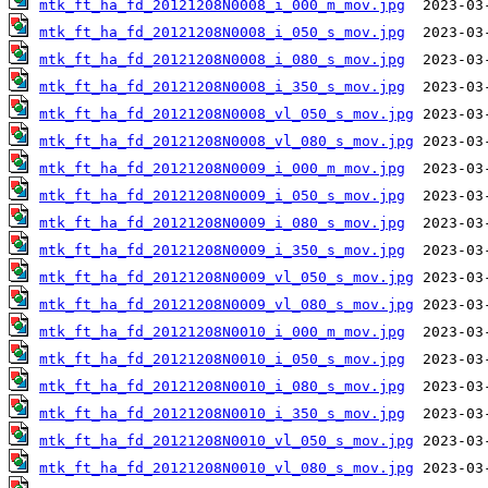
mtk_ft_ha_fd_20121208N0008_i_000_m_mov.jpg
mtk_ft_ha_fd_20121208N0008_i_050_s_mov.jpg
mtk_ft_ha_fd_20121208N0008_i_080_s_mov.jpg
mtk_ft_ha_fd_20121208N0008_i_350_s_mov.jpg
mtk_ft_ha_fd_20121208N0008_vl_050_s_mov.jpg
mtk_ft_ha_fd_20121208N0008_vl_080_s_mov.jpg
mtk_ft_ha_fd_20121208N0009_i_000_m_mov.jpg
mtk_ft_ha_fd_20121208N0009_i_050_s_mov.jpg
mtk_ft_ha_fd_20121208N0009_i_080_s_mov.jpg
mtk_ft_ha_fd_20121208N0009_i_350_s_mov.jpg
mtk_ft_ha_fd_20121208N0009_vl_050_s_mov.jpg
mtk_ft_ha_fd_20121208N0009_vl_080_s_mov.jpg
mtk_ft_ha_fd_20121208N0010_i_000_m_mov.jpg
mtk_ft_ha_fd_20121208N0010_i_050_s_mov.jpg
mtk_ft_ha_fd_20121208N0010_i_080_s_mov.jpg
mtk_ft_ha_fd_20121208N0010_i_350_s_mov.jpg
mtk_ft_ha_fd_20121208N0010_vl_050_s_mov.jpg
mtk_ft_ha_fd_20121208N0010_vl_080_s_mov.jpg