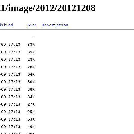
t1/image/2012/20121208
dified
Size
Description