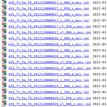
mtk_ft_ha_fd_20121208N0017_i_000_m_mov.jpg
mtk_ft_ha_fd_20121208N0017_i_050_s_mov.jpg
mtk_ft_ha_fd_20121208N0017_i_080_s_mov.jpg
mtk_ft_ha_fd_20121208N0017_i_350_s_mov.jpg
mtk_ft_ha_fd_20121208N0017_vl_050_s_mov.jpg
mtk_ft_ha_fd_20121208N0017_vl_080_s_mov.jpg
mtk_ft_ha_fd_20121208N0018_i_000_m_mov.jpg
mtk_ft_ha_fd_20121208N0018_i_050_s_mov.jpg
mtk_ft_ha_fd_20121208N0018_i_080_s_mov.jpg
mtk_ft_ha_fd_20121208N0018_i_350_s_mov.jpg
mtk_ft_ha_fd_20121208N0018_vl_050_s_mov.jpg
mtk_ft_ha_fd_20121208N0018_vl_080_s_mov.jpg
mtk_ft_ha_fd_20121208N0019_i_000_m_mov.jpg
mtk_ft_ha_fd_20121208N0019_i_050_s_mov.jpg
mtk_ft_ha_fd_20121208N0019_i_080_s_mov.jpg
mtk_ft_ha_fd_20121208N0019_i_350_s_mov.jpg
mtk_ft_ha_fd_20121208N0019_vl_050_s_mov.jpg
mtk_ft_ha_fd_20121208N0019_vl_080_s_mov.jpg