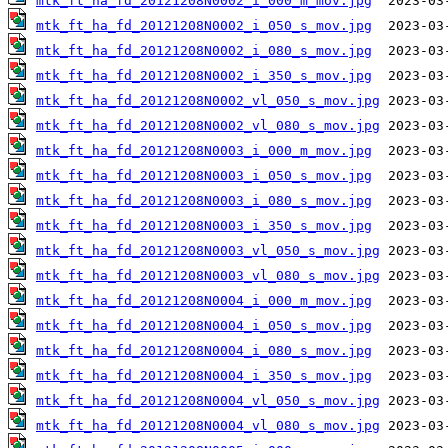
mtk_ft_ha_fd_20121208N0002_i_000_m_mov.jpg
mtk_ft_ha_fd_20121208N0002_i_050_s_mov.jpg
mtk_ft_ha_fd_20121208N0002_i_080_s_mov.jpg
mtk_ft_ha_fd_20121208N0002_i_350_s_mov.jpg
mtk_ft_ha_fd_20121208N0002_vl_050_s_mov.jpg
mtk_ft_ha_fd_20121208N0002_vl_080_s_mov.jpg
mtk_ft_ha_fd_20121208N0003_i_000_m_mov.jpg
mtk_ft_ha_fd_20121208N0003_i_050_s_mov.jpg
mtk_ft_ha_fd_20121208N0003_i_080_s_mov.jpg
mtk_ft_ha_fd_20121208N0003_i_350_s_mov.jpg
mtk_ft_ha_fd_20121208N0003_vl_050_s_mov.jpg
mtk_ft_ha_fd_20121208N0003_vl_080_s_mov.jpg
mtk_ft_ha_fd_20121208N0004_i_000_m_mov.jpg
mtk_ft_ha_fd_20121208N0004_i_050_s_mov.jpg
mtk_ft_ha_fd_20121208N0004_i_080_s_mov.jpg
mtk_ft_ha_fd_20121208N0004_i_350_s_mov.jpg
mtk_ft_ha_fd_20121208N0004_vl_050_s_mov.jpg
mtk_ft_ha_fd_20121208N0004_vl_080_s_mov.jpg