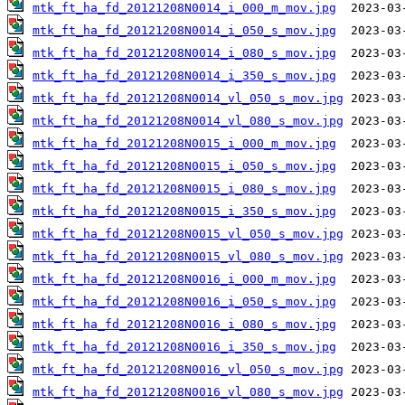
mtk_ft_ha_fd_20121208N0014_i_000_m_mov.jpg
mtk_ft_ha_fd_20121208N0014_i_050_s_mov.jpg
mtk_ft_ha_fd_20121208N0014_i_080_s_mov.jpg
mtk_ft_ha_fd_20121208N0014_i_350_s_mov.jpg
mtk_ft_ha_fd_20121208N0014_vl_050_s_mov.jpg
mtk_ft_ha_fd_20121208N0014_vl_080_s_mov.jpg
mtk_ft_ha_fd_20121208N0015_i_000_m_mov.jpg
mtk_ft_ha_fd_20121208N0015_i_050_s_mov.jpg
mtk_ft_ha_fd_20121208N0015_i_080_s_mov.jpg
mtk_ft_ha_fd_20121208N0015_i_350_s_mov.jpg
mtk_ft_ha_fd_20121208N0015_vl_050_s_mov.jpg
mtk_ft_ha_fd_20121208N0015_vl_080_s_mov.jpg
mtk_ft_ha_fd_20121208N0016_i_000_m_mov.jpg
mtk_ft_ha_fd_20121208N0016_i_050_s_mov.jpg
mtk_ft_ha_fd_20121208N0016_i_080_s_mov.jpg
mtk_ft_ha_fd_20121208N0016_i_350_s_mov.jpg
mtk_ft_ha_fd_20121208N0016_vl_050_s_mov.jpg
mtk_ft_ha_fd_20121208N0016_vl_080_s_mov.jpg