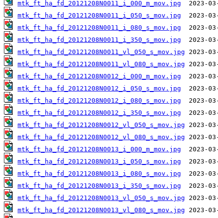
mtk_ft_ha_fd_20121208N0011_i_000_m_mov.jpg
mtk_ft_ha_fd_20121208N0011_i_050_s_mov.jpg
mtk_ft_ha_fd_20121208N0011_i_080_s_mov.jpg
mtk_ft_ha_fd_20121208N0011_i_350_s_mov.jpg
mtk_ft_ha_fd_20121208N0011_vl_050_s_mov.jpg
mtk_ft_ha_fd_20121208N0011_vl_080_s_mov.jpg
mtk_ft_ha_fd_20121208N0012_i_000_m_mov.jpg
mtk_ft_ha_fd_20121208N0012_i_050_s_mov.jpg
mtk_ft_ha_fd_20121208N0012_i_080_s_mov.jpg
mtk_ft_ha_fd_20121208N0012_i_350_s_mov.jpg
mtk_ft_ha_fd_20121208N0012_vl_050_s_mov.jpg
mtk_ft_ha_fd_20121208N0012_vl_080_s_mov.jpg
mtk_ft_ha_fd_20121208N0013_i_000_m_mov.jpg
mtk_ft_ha_fd_20121208N0013_i_050_s_mov.jpg
mtk_ft_ha_fd_20121208N0013_i_080_s_mov.jpg
mtk_ft_ha_fd_20121208N0013_i_350_s_mov.jpg
mtk_ft_ha_fd_20121208N0013_vl_050_s_mov.jpg
mtk_ft_ha_fd_20121208N0013_vl_080_s_mov.jpg