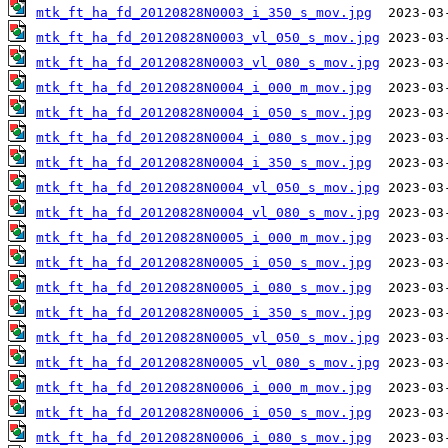
mtk_ft_ha_fd_20120828N0003_i_350_s_mov.jpg
mtk_ft_ha_fd_20120828N0003_vl_050_s_mov.jpg
mtk_ft_ha_fd_20120828N0003_vl_080_s_mov.jpg
mtk_ft_ha_fd_20120828N0004_i_000_m_mov.jpg
mtk_ft_ha_fd_20120828N0004_i_050_s_mov.jpg
mtk_ft_ha_fd_20120828N0004_i_080_s_mov.jpg
mtk_ft_ha_fd_20120828N0004_i_350_s_mov.jpg
mtk_ft_ha_fd_20120828N0004_vl_050_s_mov.jpg
mtk_ft_ha_fd_20120828N0004_vl_080_s_mov.jpg
mtk_ft_ha_fd_20120828N0005_i_000_m_mov.jpg
mtk_ft_ha_fd_20120828N0005_i_050_s_mov.jpg
mtk_ft_ha_fd_20120828N0005_i_080_s_mov.jpg
mtk_ft_ha_fd_20120828N0005_i_350_s_mov.jpg
mtk_ft_ha_fd_20120828N0005_vl_050_s_mov.jpg
mtk_ft_ha_fd_20120828N0005_vl_080_s_mov.jpg
mtk_ft_ha_fd_20120828N0006_i_000_m_mov.jpg
mtk_ft_ha_fd_20120828N0006_i_050_s_mov.jpg
mtk_ft_ha_fd_20120828N0006_i_080_s_mov.jpg