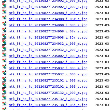
mtk_ft_ha_fd_20120827T234902_i_000_m.jpg
mtk_ft_ha_fd_20120827T234902_i_000_s.jpg
mtk_ft_ha_fd_20120827T234908_i_05b_s.jpg
mtk_ft_ha_fd_20120827T234908_i_05r_s.jpg
mtk_ft_ha_fd_20120827T234908_i_08b_s.jpg
mtk_ft_ha_fd_20120827T234908_i_08r_s.jpg
mtk_ft_ha_fd_20120827T234908_i_35r_s.jpg
mtk_ft_ha_fd_20120827T234932_i_000_m.jpg
mtk_ft_ha_fd_20120827T234932_i_000_s.jpg
mtk_ft_ha_fd_20120827T235002_i_000_m.jpg
mtk_ft_ha_fd_20120827T235002_i_000_s.jpg
mtk_ft_ha_fd_20120827T235032_i_000_m.jpg
mtk_ft_ha_fd_20120827T235032_i_000_s.jpg
mtk_ft_ha_fd_20120827T235102_i_000_m.jpg
mtk_ft_ha_fd_20120827T235102_i_000_s.jpg
mtk_ft_ha_fd_20120827T235132_i_000_m.jpg
mtk_ft_ha_fd_20120827T235132_i_000_s.jpg
mtk_ft_ha_fd_20120827T235138_i_05b_s.jpg