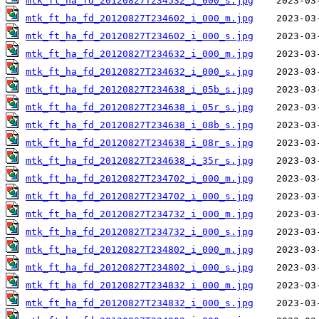
mtk_ft_ha_fd_20120827T234532_i_000_s.jpg
mtk_ft_ha_fd_20120827T234602_i_000_m.jpg
mtk_ft_ha_fd_20120827T234602_i_000_s.jpg
mtk_ft_ha_fd_20120827T234632_i_000_m.jpg
mtk_ft_ha_fd_20120827T234632_i_000_s.jpg
mtk_ft_ha_fd_20120827T234638_i_05b_s.jpg
mtk_ft_ha_fd_20120827T234638_i_05r_s.jpg
mtk_ft_ha_fd_20120827T234638_i_08b_s.jpg
mtk_ft_ha_fd_20120827T234638_i_08r_s.jpg
mtk_ft_ha_fd_20120827T234638_i_35r_s.jpg
mtk_ft_ha_fd_20120827T234702_i_000_m.jpg
mtk_ft_ha_fd_20120827T234702_i_000_s.jpg
mtk_ft_ha_fd_20120827T234732_i_000_m.jpg
mtk_ft_ha_fd_20120827T234732_i_000_s.jpg
mtk_ft_ha_fd_20120827T234802_i_000_m.jpg
mtk_ft_ha_fd_20120827T234802_i_000_s.jpg
mtk_ft_ha_fd_20120827T234832_i_000_m.jpg
mtk_ft_ha_fd_20120827T234832_i_000_s.jpg