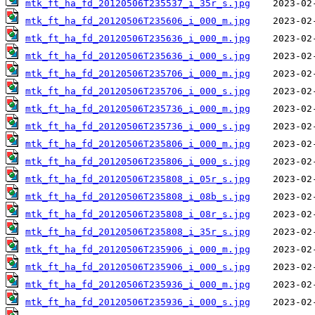
mtk_ft_ha_fd_20120506T235537_i_35r_s.jpg
mtk_ft_ha_fd_20120506T235606_i_000_m.jpg
mtk_ft_ha_fd_20120506T235636_i_000_m.jpg
mtk_ft_ha_fd_20120506T235636_i_000_s.jpg
mtk_ft_ha_fd_20120506T235706_i_000_m.jpg
mtk_ft_ha_fd_20120506T235706_i_000_s.jpg
mtk_ft_ha_fd_20120506T235736_i_000_m.jpg
mtk_ft_ha_fd_20120506T235736_i_000_s.jpg
mtk_ft_ha_fd_20120506T235806_i_000_m.jpg
mtk_ft_ha_fd_20120506T235806_i_000_s.jpg
mtk_ft_ha_fd_20120506T235808_i_05r_s.jpg
mtk_ft_ha_fd_20120506T235808_i_08b_s.jpg
mtk_ft_ha_fd_20120506T235808_i_08r_s.jpg
mtk_ft_ha_fd_20120506T235808_i_35r_s.jpg
mtk_ft_ha_fd_20120506T235906_i_000_m.jpg
mtk_ft_ha_fd_20120506T235906_i_000_s.jpg
mtk_ft_ha_fd_20120506T235936_i_000_m.jpg
mtk_ft_ha_fd_20120506T235936_i_000_s.jpg