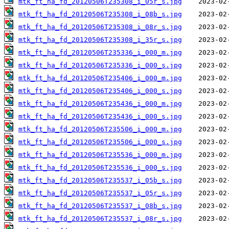
mtk_ft_ha_fd_20120506T235308_i_05r_s.jpg
mtk_ft_ha_fd_20120506T235308_i_08b_s.jpg
mtk_ft_ha_fd_20120506T235308_i_08r_s.jpg
mtk_ft_ha_fd_20120506T235308_i_35r_s.jpg
mtk_ft_ha_fd_20120506T235336_i_000_m.jpg
mtk_ft_ha_fd_20120506T235336_i_000_s.jpg
mtk_ft_ha_fd_20120506T235406_i_000_m.jpg
mtk_ft_ha_fd_20120506T235406_i_000_s.jpg
mtk_ft_ha_fd_20120506T235436_i_000_m.jpg
mtk_ft_ha_fd_20120506T235436_i_000_s.jpg
mtk_ft_ha_fd_20120506T235506_i_000_m.jpg
mtk_ft_ha_fd_20120506T235506_i_000_s.jpg
mtk_ft_ha_fd_20120506T235536_i_000_m.jpg
mtk_ft_ha_fd_20120506T235536_i_000_s.jpg
mtk_ft_ha_fd_20120506T235537_i_05b_s.jpg
mtk_ft_ha_fd_20120506T235537_i_05r_s.jpg
mtk_ft_ha_fd_20120506T235537_i_08b_s.jpg
mtk_ft_ha_fd_20120506T235537_i_08r_s.jpg