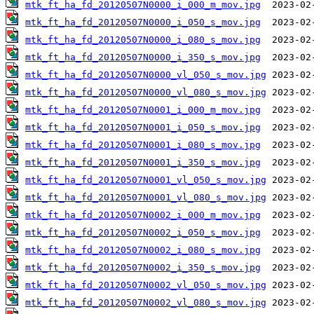
mtk_ft_ha_fd_20120507N0000_i_000_m_mov.jpg
mtk_ft_ha_fd_20120507N0000_i_050_s_mov.jpg
mtk_ft_ha_fd_20120507N0000_i_080_s_mov.jpg
mtk_ft_ha_fd_20120507N0000_i_350_s_mov.jpg
mtk_ft_ha_fd_20120507N0000_vl_050_s_mov.jpg
mtk_ft_ha_fd_20120507N0000_vl_080_s_mov.jpg
mtk_ft_ha_fd_20120507N0001_i_000_m_mov.jpg
mtk_ft_ha_fd_20120507N0001_i_050_s_mov.jpg
mtk_ft_ha_fd_20120507N0001_i_080_s_mov.jpg
mtk_ft_ha_fd_20120507N0001_i_350_s_mov.jpg
mtk_ft_ha_fd_20120507N0001_vl_050_s_mov.jpg
mtk_ft_ha_fd_20120507N0001_vl_080_s_mov.jpg
mtk_ft_ha_fd_20120507N0002_i_000_m_mov.jpg
mtk_ft_ha_fd_20120507N0002_i_050_s_mov.jpg
mtk_ft_ha_fd_20120507N0002_i_080_s_mov.jpg
mtk_ft_ha_fd_20120507N0002_i_350_s_mov.jpg
mtk_ft_ha_fd_20120507N0002_vl_050_s_mov.jpg
mtk_ft_ha_fd_20120507N0002_vl_080_s_mov.jpg