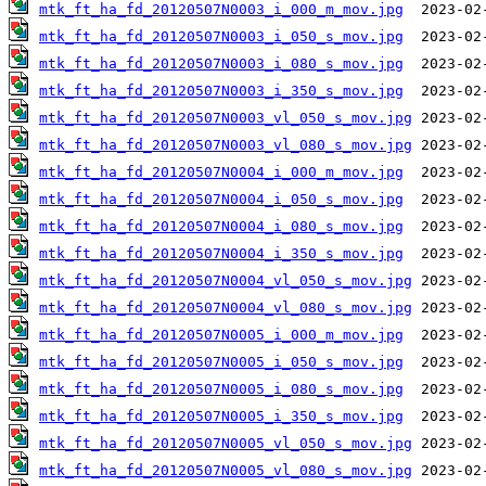
mtk_ft_ha_fd_20120507N0003_i_000_m_mov.jpg
mtk_ft_ha_fd_20120507N0003_i_050_s_mov.jpg
mtk_ft_ha_fd_20120507N0003_i_080_s_mov.jpg
mtk_ft_ha_fd_20120507N0003_i_350_s_mov.jpg
mtk_ft_ha_fd_20120507N0003_vl_050_s_mov.jpg
mtk_ft_ha_fd_20120507N0003_vl_080_s_mov.jpg
mtk_ft_ha_fd_20120507N0004_i_000_m_mov.jpg
mtk_ft_ha_fd_20120507N0004_i_050_s_mov.jpg
mtk_ft_ha_fd_20120507N0004_i_080_s_mov.jpg
mtk_ft_ha_fd_20120507N0004_i_350_s_mov.jpg
mtk_ft_ha_fd_20120507N0004_vl_050_s_mov.jpg
mtk_ft_ha_fd_20120507N0004_vl_080_s_mov.jpg
mtk_ft_ha_fd_20120507N0005_i_000_m_mov.jpg
mtk_ft_ha_fd_20120507N0005_i_050_s_mov.jpg
mtk_ft_ha_fd_20120507N0005_i_080_s_mov.jpg
mtk_ft_ha_fd_20120507N0005_i_350_s_mov.jpg
mtk_ft_ha_fd_20120507N0005_vl_050_s_mov.jpg
mtk_ft_ha_fd_20120507N0005_vl_080_s_mov.jpg