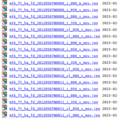
mtk_ft_ha_fd_20120507N0009_i_000_m_mov.jpg
mtk_ft_ha_fd_20120507N0009_i_050_s_mov.jpg
mtk_ft_ha_fd_20120507N0009_i_080_s_mov.jpg
mtk_ft_ha_fd_20120507N0009_i_350_s_mov.jpg
mtk_ft_ha_fd_20120507N0009_vl_050_s_mov.jpg
mtk_ft_ha_fd_20120507N0009_vl_080_s_mov.jpg
mtk_ft_ha_fd_20120507N0010_i_000_m_mov.jpg
mtk_ft_ha_fd_20120507N0010_i_050_s_mov.jpg
mtk_ft_ha_fd_20120507N0010_i_080_s_mov.jpg
mtk_ft_ha_fd_20120507N0010_i_350_s_mov.jpg
mtk_ft_ha_fd_20120507N0010_vl_050_s_mov.jpg
mtk_ft_ha_fd_20120507N0010_vl_080_s_mov.jpg
mtk_ft_ha_fd_20120507N0011_i_000_m_mov.jpg
mtk_ft_ha_fd_20120507N0011_i_050_s_mov.jpg
mtk_ft_ha_fd_20120507N0011_i_080_s_mov.jpg
mtk_ft_ha_fd_20120507N0011_i_350_s_mov.jpg
mtk_ft_ha_fd_20120507N0011_vl_050_s_mov.jpg
mtk_ft_ha_fd_20120507N0011_vl_080_s_mov.jpg