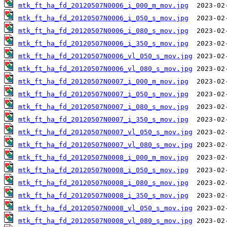
mtk_ft_ha_fd_20120507N0006_i_000_m_mov.jpg
mtk_ft_ha_fd_20120507N0006_i_050_s_mov.jpg
mtk_ft_ha_fd_20120507N0006_i_080_s_mov.jpg
mtk_ft_ha_fd_20120507N0006_i_350_s_mov.jpg
mtk_ft_ha_fd_20120507N0006_vl_050_s_mov.jpg
mtk_ft_ha_fd_20120507N0006_vl_080_s_mov.jpg
mtk_ft_ha_fd_20120507N0007_i_000_m_mov.jpg
mtk_ft_ha_fd_20120507N0007_i_050_s_mov.jpg
mtk_ft_ha_fd_20120507N0007_i_080_s_mov.jpg
mtk_ft_ha_fd_20120507N0007_i_350_s_mov.jpg
mtk_ft_ha_fd_20120507N0007_vl_050_s_mov.jpg
mtk_ft_ha_fd_20120507N0007_vl_080_s_mov.jpg
mtk_ft_ha_fd_20120507N0008_i_000_m_mov.jpg
mtk_ft_ha_fd_20120507N0008_i_050_s_mov.jpg
mtk_ft_ha_fd_20120507N0008_i_080_s_mov.jpg
mtk_ft_ha_fd_20120507N0008_i_350_s_mov.jpg
mtk_ft_ha_fd_20120507N0008_vl_050_s_mov.jpg
mtk_ft_ha_fd_20120507N0008_vl_080_s_mov.jpg