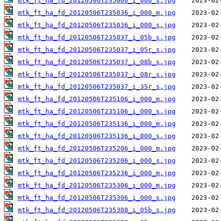
mtk_ft_ha_fd_20120506T235006_i_000_s.jpg
mtk_ft_ha_fd_20120506T235036_i_000_m.jpg
mtk_ft_ha_fd_20120506T235036_i_000_s.jpg
mtk_ft_ha_fd_20120506T235037_i_05b_s.jpg
mtk_ft_ha_fd_20120506T235037_i_05r_s.jpg
mtk_ft_ha_fd_20120506T235037_i_08b_s.jpg
mtk_ft_ha_fd_20120506T235037_i_08r_s.jpg
mtk_ft_ha_fd_20120506T235037_i_35r_s.jpg
mtk_ft_ha_fd_20120506T235106_i_000_m.jpg
mtk_ft_ha_fd_20120506T235106_i_000_s.jpg
mtk_ft_ha_fd_20120506T235136_i_000_m.jpg
mtk_ft_ha_fd_20120506T235136_i_000_s.jpg
mtk_ft_ha_fd_20120506T235206_i_000_m.jpg
mtk_ft_ha_fd_20120506T235206_i_000_s.jpg
mtk_ft_ha_fd_20120506T235236_i_000_m.jpg
mtk_ft_ha_fd_20120506T235306_i_000_m.jpg
mtk_ft_ha_fd_20120506T235306_i_000_s.jpg
mtk_ft_ha_fd_20120506T235308_i_05b_s.jpg