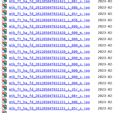
mtk_ft_ha_fd_20120504T031421_i_08r_s.jpg
mtk_ft_ha_fd_20120504T031421_i_08b_s.jpg
mtk_ft_ha_fd_20120504T031421_i_05r_s.jpg
mtk_ft_ha_fd_20120504T031421_i_05b_s.jpg
mtk_ft_ha_fd_20120504T031420_i_000_s.jpg
mtk_ft_ha_fd_20120504T031420_i_000_m.jpg
mtk_ft_ha_fd_20120504T031350_i_000_s.jpg
mtk_ft_ha_fd_20120504T031350_i_000_m.jpg
mtk_ft_ha_fd_20120504T031320_i_000_s.jpg
mtk_ft_ha_fd_20120504T031320_i_000_m.jpg
mtk_ft_ha_fd_20120504T031250_i_000_s.jpg
mtk_ft_ha_fd_20120504T031250_i_000_m.jpg
mtk_ft_ha_fd_20120504T031220_i_000_s.jpg
mtk_ft_ha_fd_20120504T031220_i_000_m.jpg
mtk_ft_ha_fd_20120504T031151_i_35r_s.jpg
mtk_ft_ha_fd_20120504T031151_i_08r_s.jpg
mtk_ft_ha_fd_20120504T031151_i_08b_s.jpg
mtk_ft_ha_fd_20120504T031151_i_05r_s.jpg