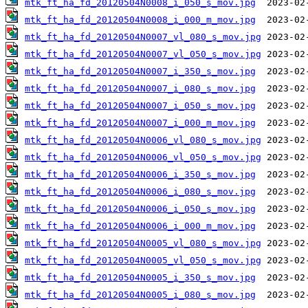
mtk_ft_ha_fd_20120504N0008_i_050_s_mov.jpg
mtk_ft_ha_fd_20120504N0008_i_000_m_mov.jpg
mtk_ft_ha_fd_20120504N0007_vl_080_s_mov.jpg
mtk_ft_ha_fd_20120504N0007_vl_050_s_mov.jpg
mtk_ft_ha_fd_20120504N0007_i_350_s_mov.jpg
mtk_ft_ha_fd_20120504N0007_i_080_s_mov.jpg
mtk_ft_ha_fd_20120504N0007_i_050_s_mov.jpg
mtk_ft_ha_fd_20120504N0007_i_000_m_mov.jpg
mtk_ft_ha_fd_20120504N0006_vl_080_s_mov.jpg
mtk_ft_ha_fd_20120504N0006_vl_050_s_mov.jpg
mtk_ft_ha_fd_20120504N0006_i_350_s_mov.jpg
mtk_ft_ha_fd_20120504N0006_i_080_s_mov.jpg
mtk_ft_ha_fd_20120504N0006_i_050_s_mov.jpg
mtk_ft_ha_fd_20120504N0006_i_000_m_mov.jpg
mtk_ft_ha_fd_20120504N0005_vl_080_s_mov.jpg
mtk_ft_ha_fd_20120504N0005_vl_050_s_mov.jpg
mtk_ft_ha_fd_20120504N0005_i_350_s_mov.jpg
mtk_ft_ha_fd_20120504N0005_i_080_s_mov.jpg