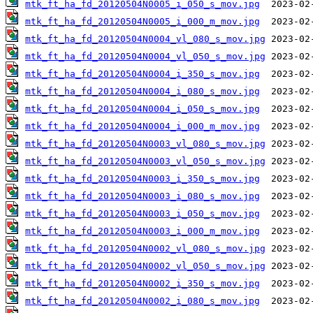
mtk_ft_ha_fd_20120504N0005_i_050_s_mov.jpg
mtk_ft_ha_fd_20120504N0005_i_000_m_mov.jpg
mtk_ft_ha_fd_20120504N0004_vl_080_s_mov.jpg
mtk_ft_ha_fd_20120504N0004_vl_050_s_mov.jpg
mtk_ft_ha_fd_20120504N0004_i_350_s_mov.jpg
mtk_ft_ha_fd_20120504N0004_i_080_s_mov.jpg
mtk_ft_ha_fd_20120504N0004_i_050_s_mov.jpg
mtk_ft_ha_fd_20120504N0004_i_000_m_mov.jpg
mtk_ft_ha_fd_20120504N0003_vl_080_s_mov.jpg
mtk_ft_ha_fd_20120504N0003_vl_050_s_mov.jpg
mtk_ft_ha_fd_20120504N0003_i_350_s_mov.jpg
mtk_ft_ha_fd_20120504N0003_i_080_s_mov.jpg
mtk_ft_ha_fd_20120504N0003_i_050_s_mov.jpg
mtk_ft_ha_fd_20120504N0003_i_000_m_mov.jpg
mtk_ft_ha_fd_20120504N0002_vl_080_s_mov.jpg
mtk_ft_ha_fd_20120504N0002_vl_050_s_mov.jpg
mtk_ft_ha_fd_20120504N0002_i_350_s_mov.jpg
mtk_ft_ha_fd_20120504N0002_i_080_s_mov.jpg