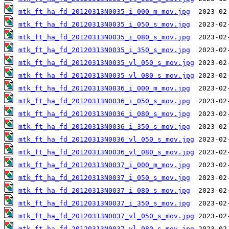
mtk_ft_ha_fd_20120313N0035_i_000_m_mov.jpg
mtk_ft_ha_fd_20120313N0035_i_050_s_mov.jpg
mtk_ft_ha_fd_20120313N0035_i_080_s_mov.jpg
mtk_ft_ha_fd_20120313N0035_i_350_s_mov.jpg
mtk_ft_ha_fd_20120313N0035_vl_050_s_mov.jpg
mtk_ft_ha_fd_20120313N0035_vl_080_s_mov.jpg
mtk_ft_ha_fd_20120313N0036_i_000_m_mov.jpg
mtk_ft_ha_fd_20120313N0036_i_050_s_mov.jpg
mtk_ft_ha_fd_20120313N0036_i_080_s_mov.jpg
mtk_ft_ha_fd_20120313N0036_i_350_s_mov.jpg
mtk_ft_ha_fd_20120313N0036_vl_050_s_mov.jpg
mtk_ft_ha_fd_20120313N0036_vl_080_s_mov.jpg
mtk_ft_ha_fd_20120313N0037_i_000_m_mov.jpg
mtk_ft_ha_fd_20120313N0037_i_050_s_mov.jpg
mtk_ft_ha_fd_20120313N0037_i_080_s_mov.jpg
mtk_ft_ha_fd_20120313N0037_i_350_s_mov.jpg
mtk_ft_ha_fd_20120313N0037_vl_050_s_mov.jpg
mtk_ft_ha_fd_20120313N0037_vl_080_s_mov.jpg