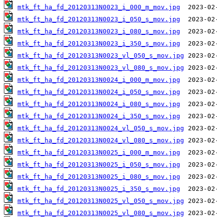
mtk_ft_ha_fd_20120313N0023_i_000_m_mov.jpg
mtk_ft_ha_fd_20120313N0023_i_050_s_mov.jpg
mtk_ft_ha_fd_20120313N0023_i_080_s_mov.jpg
mtk_ft_ha_fd_20120313N0023_i_350_s_mov.jpg
mtk_ft_ha_fd_20120313N0023_vl_050_s_mov.jpg
mtk_ft_ha_fd_20120313N0023_vl_080_s_mov.jpg
mtk_ft_ha_fd_20120313N0024_i_000_m_mov.jpg
mtk_ft_ha_fd_20120313N0024_i_050_s_mov.jpg
mtk_ft_ha_fd_20120313N0024_i_080_s_mov.jpg
mtk_ft_ha_fd_20120313N0024_i_350_s_mov.jpg
mtk_ft_ha_fd_20120313N0024_vl_050_s_mov.jpg
mtk_ft_ha_fd_20120313N0024_vl_080_s_mov.jpg
mtk_ft_ha_fd_20120313N0025_i_000_m_mov.jpg
mtk_ft_ha_fd_20120313N0025_i_050_s_mov.jpg
mtk_ft_ha_fd_20120313N0025_i_080_s_mov.jpg
mtk_ft_ha_fd_20120313N0025_i_350_s_mov.jpg
mtk_ft_ha_fd_20120313N0025_vl_050_s_mov.jpg
mtk_ft_ha_fd_20120313N0025_vl_080_s_mov.jpg