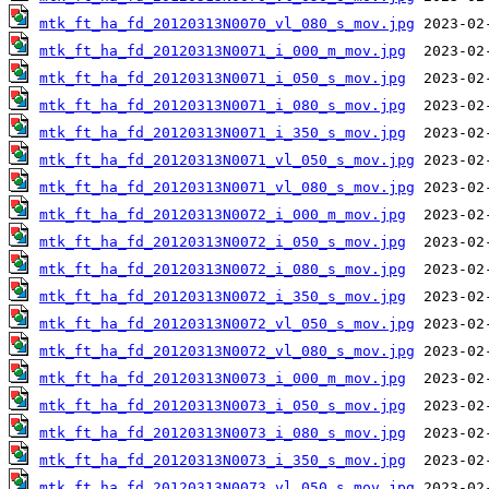
mtk_ft_ha_fd_20120313N0070_vl_080_s_mov.jpg
mtk_ft_ha_fd_20120313N0071_i_000_m_mov.jpg
mtk_ft_ha_fd_20120313N0071_i_050_s_mov.jpg
mtk_ft_ha_fd_20120313N0071_i_080_s_mov.jpg
mtk_ft_ha_fd_20120313N0071_i_350_s_mov.jpg
mtk_ft_ha_fd_20120313N0071_vl_050_s_mov.jpg
mtk_ft_ha_fd_20120313N0071_vl_080_s_mov.jpg
mtk_ft_ha_fd_20120313N0072_i_000_m_mov.jpg
mtk_ft_ha_fd_20120313N0072_i_050_s_mov.jpg
mtk_ft_ha_fd_20120313N0072_i_080_s_mov.jpg
mtk_ft_ha_fd_20120313N0072_i_350_s_mov.jpg
mtk_ft_ha_fd_20120313N0072_vl_050_s_mov.jpg
mtk_ft_ha_fd_20120313N0072_vl_080_s_mov.jpg
mtk_ft_ha_fd_20120313N0073_i_000_m_mov.jpg
mtk_ft_ha_fd_20120313N0073_i_050_s_mov.jpg
mtk_ft_ha_fd_20120313N0073_i_080_s_mov.jpg
mtk_ft_ha_fd_20120313N0073_i_350_s_mov.jpg
mtk_ft_ha_fd_20120313N0073_vl_050_s_mov.jpg