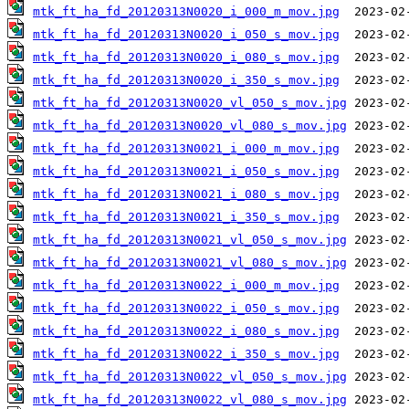
mtk_ft_ha_fd_20120313N0020_i_000_m_mov.jpg
mtk_ft_ha_fd_20120313N0020_i_050_s_mov.jpg
mtk_ft_ha_fd_20120313N0020_i_080_s_mov.jpg
mtk_ft_ha_fd_20120313N0020_i_350_s_mov.jpg
mtk_ft_ha_fd_20120313N0020_vl_050_s_mov.jpg
mtk_ft_ha_fd_20120313N0020_vl_080_s_mov.jpg
mtk_ft_ha_fd_20120313N0021_i_000_m_mov.jpg
mtk_ft_ha_fd_20120313N0021_i_050_s_mov.jpg
mtk_ft_ha_fd_20120313N0021_i_080_s_mov.jpg
mtk_ft_ha_fd_20120313N0021_i_350_s_mov.jpg
mtk_ft_ha_fd_20120313N0021_vl_050_s_mov.jpg
mtk_ft_ha_fd_20120313N0021_vl_080_s_mov.jpg
mtk_ft_ha_fd_20120313N0022_i_000_m_mov.jpg
mtk_ft_ha_fd_20120313N0022_i_050_s_mov.jpg
mtk_ft_ha_fd_20120313N0022_i_080_s_mov.jpg
mtk_ft_ha_fd_20120313N0022_i_350_s_mov.jpg
mtk_ft_ha_fd_20120313N0022_vl_050_s_mov.jpg
mtk_ft_ha_fd_20120313N0022_vl_080_s_mov.jpg