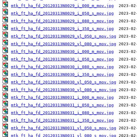
mtk_ft_ha_fd_20120313N0029_i_000_m_mov.jpg
mtk_ft_ha_fd_20120313N0029_i_050_s_mov.jpg
mtk_ft_ha_fd_20120313N0029_i_080_s_mov.jpg
mtk_ft_ha_fd_20120313N0029_i_350_s_mov.jpg
mtk_ft_ha_fd_20120313N0029_vl_050_s_mov.jpg
mtk_ft_ha_fd_20120313N0029_vl_080_s_mov.jpg
mtk_ft_ha_fd_20120313N0030_i_000_m_mov.jpg
mtk_ft_ha_fd_20120313N0030_i_050_s_mov.jpg
mtk_ft_ha_fd_20120313N0030_i_080_s_mov.jpg
mtk_ft_ha_fd_20120313N0030_i_350_s_mov.jpg
mtk_ft_ha_fd_20120313N0030_vl_050_s_mov.jpg
mtk_ft_ha_fd_20120313N0030_vl_080_s_mov.jpg
mtk_ft_ha_fd_20120313N0031_i_000_m_mov.jpg
mtk_ft_ha_fd_20120313N0031_i_050_s_mov.jpg
mtk_ft_ha_fd_20120313N0031_i_080_s_mov.jpg
mtk_ft_ha_fd_20120313N0031_i_350_s_mov.jpg
mtk_ft_ha_fd_20120313N0031_vl_050_s_mov.jpg
mtk_ft_ha_fd_20120313N0031_vl_080_s_mov.jpg