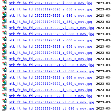
mtk_ft_ha_fd_20120119N0020_i_000_m_mov.jpg
mtk_ft_ha_fd_20120119N0020_i_050_s_mov.jpg
mtk_ft_ha_fd_20120119N0020_i_080_s_mov.jpg
mtk_ft_ha_fd_20120119N0020_i_350_s_mov.jpg
mtk_ft_ha_fd_20120119N0020_vl_050_s_mov.jpg
mtk_ft_ha_fd_20120119N0020_vl_080_s_mov.jpg
mtk_ft_ha_fd_20120119N0021_i_000_m_mov.jpg
mtk_ft_ha_fd_20120119N0021_i_050_s_mov.jpg
mtk_ft_ha_fd_20120119N0021_i_080_s_mov.jpg
mtk_ft_ha_fd_20120119N0021_i_350_s_mov.jpg
mtk_ft_ha_fd_20120119N0021_vl_050_s_mov.jpg
mtk_ft_ha_fd_20120119N0021_vl_080_s_mov.jpg
mtk_ft_ha_fd_20120119N0022_i_000_m_mov.jpg
mtk_ft_ha_fd_20120119N0022_i_050_s_mov.jpg
mtk_ft_ha_fd_20120119N0022_i_080_s_mov.jpg
mtk_ft_ha_fd_20120119N0022_i_350_s_mov.jpg
mtk_ft_ha_fd_20120119N0022_vl_050_s_mov.jpg
mtk_ft_ha_fd_20120119N0022_vl_080_s_mov.jpg