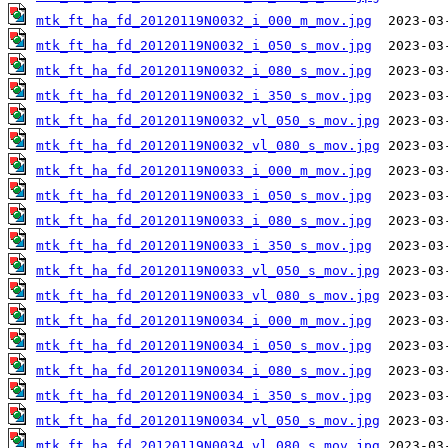
mtk_ft_ha_fd_20120119N0032_i_000_m_mov.jpg
mtk_ft_ha_fd_20120119N0032_i_050_s_mov.jpg
mtk_ft_ha_fd_20120119N0032_i_080_s_mov.jpg
mtk_ft_ha_fd_20120119N0032_i_350_s_mov.jpg
mtk_ft_ha_fd_20120119N0032_vl_050_s_mov.jpg
mtk_ft_ha_fd_20120119N0032_vl_080_s_mov.jpg
mtk_ft_ha_fd_20120119N0033_i_000_m_mov.jpg
mtk_ft_ha_fd_20120119N0033_i_050_s_mov.jpg
mtk_ft_ha_fd_20120119N0033_i_080_s_mov.jpg
mtk_ft_ha_fd_20120119N0033_i_350_s_mov.jpg
mtk_ft_ha_fd_20120119N0033_vl_050_s_mov.jpg
mtk_ft_ha_fd_20120119N0033_vl_080_s_mov.jpg
mtk_ft_ha_fd_20120119N0034_i_000_m_mov.jpg
mtk_ft_ha_fd_20120119N0034_i_050_s_mov.jpg
mtk_ft_ha_fd_20120119N0034_i_080_s_mov.jpg
mtk_ft_ha_fd_20120119N0034_i_350_s_mov.jpg
mtk_ft_ha_fd_20120119N0034_vl_050_s_mov.jpg
mtk_ft_ha_fd_20120119N0034_vl_080_s_mov.jpg