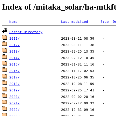
Index of /mitaka_solar/ha-mtkft
Name
Last modified
Size
D
Parent Directory
2011/
2012/
2013/
2014/
2015/
2016/
2017/
2018/
2019/
2020/
2021/
2022/