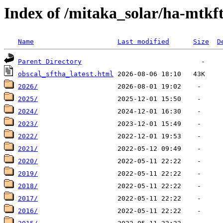
Index of /mitaka_solar/ha-mtkf
Name
Last modified
Size
D
Parent Directory
obscal_sftha_latest.html
2026/
2025/
2024/
2023/
2022/
2021/
2020/
2019/
2018/
2017/
2016/