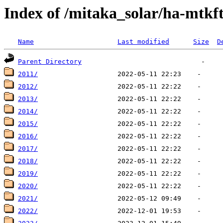
Index of /mitaka_solar/ha-mtkf
Name
Last modified
Size
D
Parent Directory
2011/
2012/
2013/
2014/
2015/
2016/
2017/
2018/
2019/
2020/
2021/
2022/