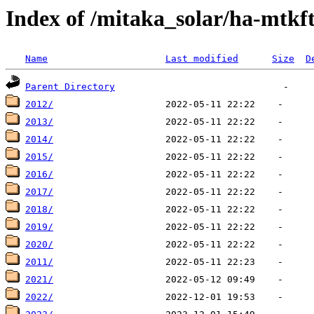
Index of /mitaka_solar/ha-mtkf
Name
Last modified
Size
D
Parent Directory
2012/
2013/
2014/
2015/
2016/
2017/
2018/
2019/
2020/
2011/
2021/
2022/