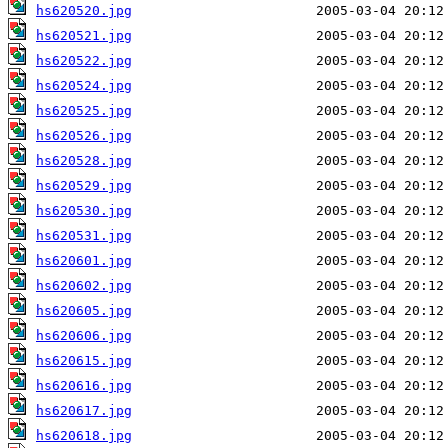
hs620520.jpg
hs620521.jpg
hs620522.jpg
hs620524.jpg
hs620525.jpg
hs620526.jpg
hs620528.jpg
hs620529.jpg
hs620530.jpg
hs620531.jpg
hs620601.jpg
hs620602.jpg
hs620605.jpg
hs620606.jpg
hs620615.jpg
hs620616.jpg
hs620617.jpg
hs620618.jpg