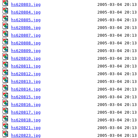
hs620803.jpg
hs620804.jpg
hs620805.jpg
hs620806.jpg
hs620807.jpg
hs620808.jpg
hs620809.jpg
hs620810.jpg
hs620811.jpg
hs620812.jpg
hs620813.jpg
hs620814.jpg
hs620815.jpg
hs620816.jpg
hs620817.jpg
hs620818.jpg
hs620821.jpg
hs620823.jpg