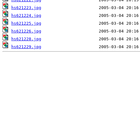
hs621223.jpg
hs621224.jpg
hs621225.jpg
hs621226.jpg
hs621228.jpg
hs621229.jpg