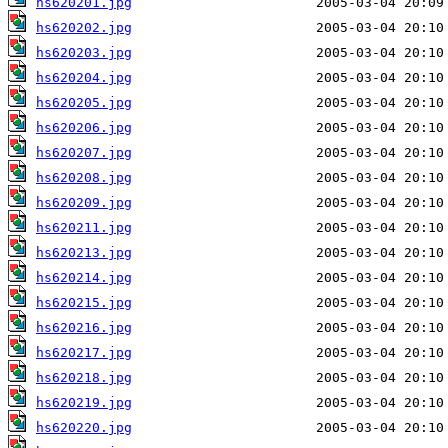
hs620201.jpg
hs620202.jpg
hs620203.jpg
hs620204.jpg
hs620205.jpg
hs620206.jpg
hs620207.jpg
hs620208.jpg
hs620209.jpg
hs620211.jpg
hs620213.jpg
hs620214.jpg
hs620215.jpg
hs620216.jpg
hs620217.jpg
hs620218.jpg
hs620219.jpg
hs620220.jpg