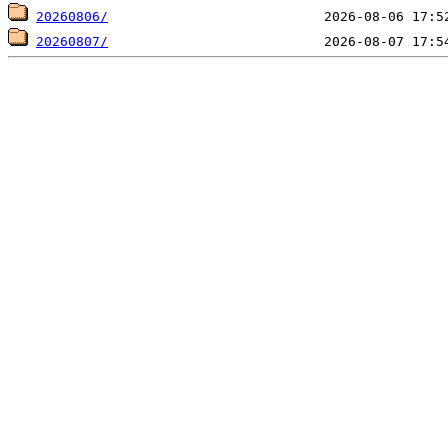
20260806/
20260807/