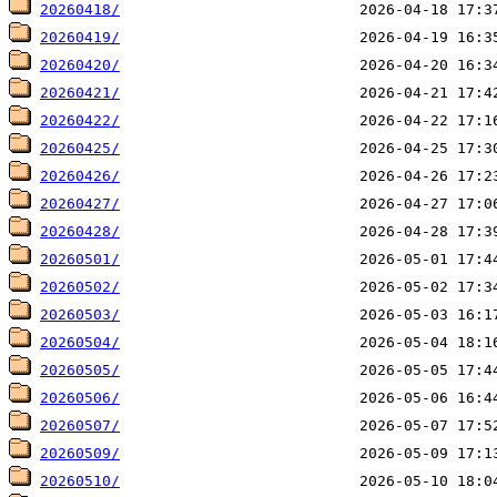
20260418/
20260419/
20260420/
20260421/
20260422/
20260425/
20260426/
20260427/
20260428/
20260501/
20260502/
20260503/
20260504/
20260505/
20260506/
20260507/
20260509/
20260510/