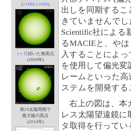
(
21MB
,
3.6MB
)
出しを同期するこ
きていませんでした
Scientific
るMACIEと、や
入することによっ
1ヶ月
続いた無黒点
(2009年)
を使用して偏光変
レームといった高
ステムを開発する
右上の図は、本カ
第24太陽周期で
レス太陽望遠鏡に
最大級の黒点
(2014年)
タ取得を行ってい