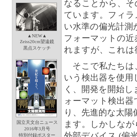
なることから、そ
ています。フィラ
い水準の偏光計測
▲NEW▲
フォーマットの近
Zeiss20cm望遠鏡
れますが、これは
黒点スケッチ
そこで私たちは、Tele
いう検出器を使用
く、開発を開始しまし
ォーマット検出器
り、先進的な太陽
ます。しかしなが
国立天文台ニュース
2016年3月号
外部デバイス (偏
特別付録ポスター