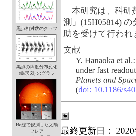
本研究は、科研費
測」(15H0581
黒点相対数のグラフ
助を受けて行われ
文献
Y. Hanaoka et al
黒点の緯度分布変化
under fast readou
(蝶形図) のグラフ
Planets and Spac
(
doi: 10.1186/s4
Hα線で観測した太陽
最終更新日： 2020
フレア