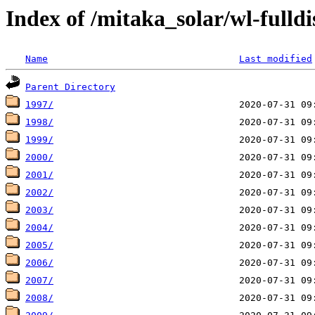
Index of /mitaka_solar/wl-full
Name
Last modified
Parent Directory
1997/
1998/
1999/
2000/
2001/
2002/
2003/
2004/
2005/
2006/
2007/
2008/