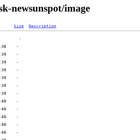
disk-newsunspot/image
Size
Description