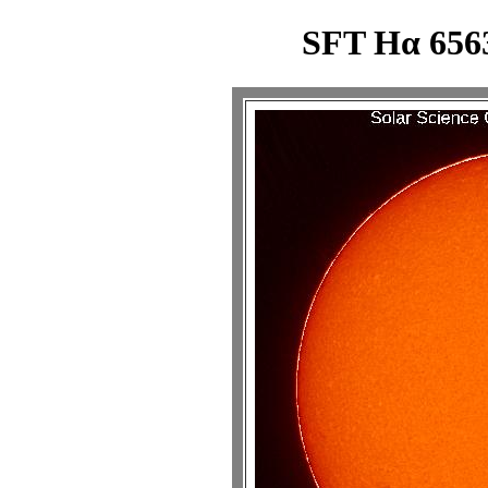
SFT Hα 6563