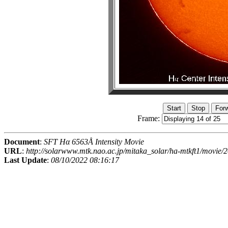
Frame:
Document
:
SFT Hα 6563Å Intensity Movie
URL
:
http://solarwww.mtk.nao.ac.jp/mitaka_solar/ha-mtkft1/movi
Last Update
:
08/10/2022 08:16:17