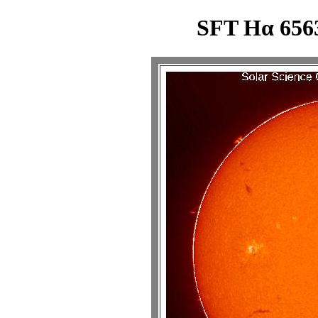
SFT Hα 6563