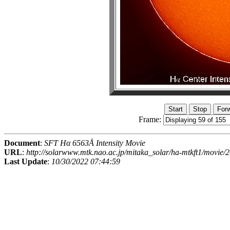
Frame:
Document
:
SFT Hα 6563Å Intensity Movie
URL
:
http://solarwww.mtk.nao.ac.jp/mitaka_solar/ha-mtkft1/movi
Last Update
:
10/30/2022 07:44:59