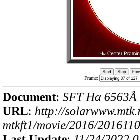
Frame:
Document
:
SFT Hα 6563Å I
URL
:
http://solarwww.mtk.
mtkft1/movie/2016/201611
Last Update
:
11/24/2022 0