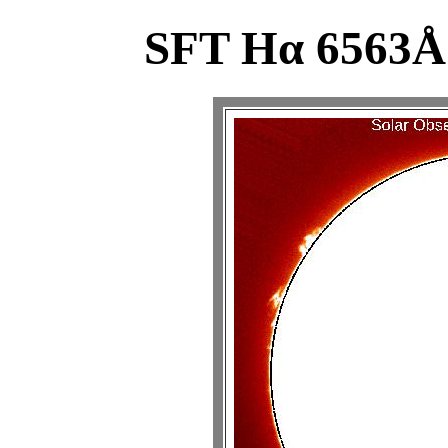
SFT Hα 6563Å