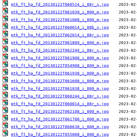
mtk_ft_ha_fd_20130122T060514_i_08r_s.jpg
mtk_ft_ha_fd_20130122T061039_i_000_m.jpg
mtk_ft_ha_fd_20130122T061008_i_000_m.jpg
mtk_ft_ha_fd_20130122T060014_i_08b_s.jpg
mtk_ft_ha_fd_20130122T062014_i_08r_s.jpg
mtk_ft_ha_fd_20130122T061809_i_000_m.jpg
mtk_ft_ha_fd_20130122T062244_i_08r_s.jpg
mtk_ft_ha_fd_20130122T061908_i_000_m.jpg
mtk_ft_ha_fd_20130122T054908_i_000_m.jpg
mtk_ft_ha_fd_20130122T061938_i_000_m.jpg
mtk_ft_ha_fd_20130122T061608_i_000_m.jpg
mtk_ft_ha_fd_20130122T061838_i_000_m.jpg
mtk_ft_ha_fd_20130122T060244_i_08r_s.jpg
mtk_ft_ha_fd_20130122T060014_i_08r_s.jpg
mtk_ft_ha_fd_20130122T062108_i_000_m.jpg
mtk_ft_ha_fd_20130122T061708_i_000_m.jpg
mtk_ft_ha_fd_20130122T060638_i_000_m.jpg
mtk_ft_ha_fd_20130122T055008_i_000_m.jpg